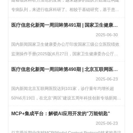
责任，强化监管措施，进一步保障患者医疗信息和医疗质量
专病队列，来进行临床科研了。相较于基础研究，基于患者
安全。(国家卫生健康委)国家互联网信息办公室发布《数据
数据的专病队列不仅更贴近日常工作，而且更易于实施。临
出境安全评估申报指南(第三版)》日前，国家互联网信息办
医疗信息化新闻一周回眸第491期 | 国家卫生健康委办公厅印发国家三级公立医院绩效监测操作手册（2025版）
床诊疗本身就是科研的沃土，不需要需脱离实际工作去追求
公室…
2025-06-30
科研成果。易侕团队在过去几年中，与众多杰出的科研负责
国内新闻国家卫生健康委办公厅印发国家三级公立医院绩效
人或科室主任进行了深入交流，发现大家都在思考同一个问
监测操作手册(2025版)6月27日，国家卫生健康委办公厅印
题：如何打造一个流程化、体系化的科研团队?目标是让科研
发国家三级公立医院绩效监测操作手册(2025版)。三级公立
不再是少数明星医生的专利，而是提升整个医院的科研能
医疗信息化新闻一周回眸第490期 | 北京互联网医院达到101家，诊疗量年均增长超50%
医院绩效监测指标体系包含55个指标(定量50 个，定性5
力。…
2025-06-23
个)、新增指标1个，其中国家监测指标26个。(国家卫生健康
国内新闻北京互联网医院达到101家，诊疗量年均增长超
委)四部门发布《关于做好2025年基本公共卫生服务工作的
50%6月19日，在北京“两区”建设五周年科技创新专场新闻发
通知》6月26日，国家卫生健康委等四部门联合发布《关于
布会上，北京市卫生健康委副主任王宇介绍，北京探索建立
做好2025年基本公共卫生服务工作的通知》。通知明确推进
MCP+集成平台：解锁AI应用开发的"万能钥匙"
健康医疗数据共建共享新模式，促进“互联网+医疗”发展，全
电子健康…
2025-06-23
市互联网医院达到101家，互联网诊疗量年均增长超过
引言受近期业内对MCP(Model Context Protocol)技术的关注