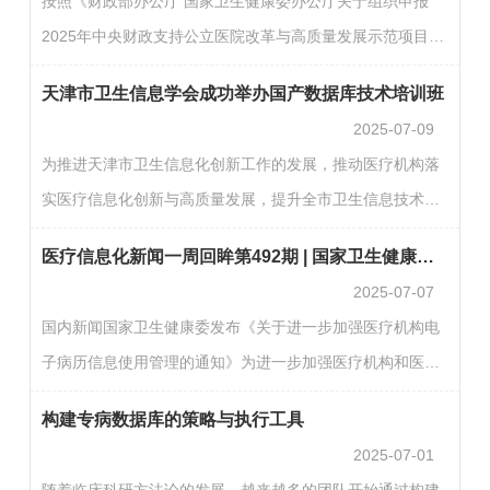
按照《财政部办公厅 国家卫生健康委办公厅关于组织申报
西省长治市、内蒙古自治区通辽市、辽宁省鞍山市、江苏省
2025年中央财政支持公立医院改革与高质量发展示范项目的
南京市、江苏省盐城市、浙江省嘉兴市、安徽省阜阳市、福
通知》（财办社〔2025〕7号）明确的工作程序，财政部、
建省厦门市、山东省济宁市、河南省洛阳市、湖北省襄阳
天津市卫生信息学会成功举办国产数据库技术培训班
国家卫生健康委组织专家对各地所申报项目实施方案进行了
市、湖…
2025-07-09
竞争性评审。根据竞争性评审结果，拟确定20个示范项目城
为推进天津市卫生信息化创新工作的发展，推动医疗机构落
市（详见附件）。现将评审结果予以公示，公示期为2025年
实医疗信息化创新与高质量发展，提升全市卫生信息技术人
7月8日至2025年7月14日。如对评审结果有意见，请在公示
员对国产数据库的认知与技术提升，加强医院信息化国产化
期内以书面（实名）形式反馈至财政部社会保障司、国家卫
医疗信息化新闻一周回眸第492期 | 国家卫生健康委发布《关于进一步加强医疗机构电子病历信息使用管理的通知…
改造和管理能力，提高技术人员的专业素质与技术水平，7月
生健康委…
2025-07-07
3日-5日，天津市卫生信息学会联合中电科金仓（北京）科技
国内新闻国家卫生健康委发布《关于进一步加强医疗机构电
股份有限公司在天津市医学科学技术信息研究所举办了天津
子病历信息使用管理的通知》为进一步加强医疗机构和医务
市卫生健康行业国产数据库使用的培训班，来自全市三级医
人员管理，规范患者医疗信息使用，国家卫生健康委会同国
疗机构的36名工程师参加。在开班仪式上，陈力会长和吴秀
构建专病数据库的策略与执行工具
家中医药局、国家疾控局制定《关于进一步加强医疗机构电
春…
2025-07-01
子病历信息使用管理的通知》，旨在通过压实医疗机构主体
随着临床科研方法论的发展，越来越多的团队开始通过构建