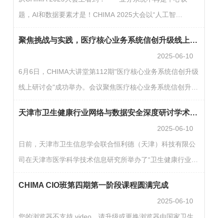
要求以信息化手段优化改进评审方式。《标准》更加注重线
题，AI和数据要素才是！CHIMA 2025大会以“人工智
上评审和日常数据监测，提高评审的客观性，减少现场检
能”与“数据要素”为双核主轴，揭示了医疗数智化转型的深层
查，减轻基层负担，明确提出不得使用或变相使用“千分
聚焦挑战与实践，医疗核心业务系统信创升级线上研讨会成功举办
命题：当算力与模型逐渐普适化，数据价值的爆发正成为行
制”等过…
2025-06-10
业跃迁的关键引擎。然而，大会现场传递的不仅是愿景，更
6月6日，CHIMA大讲堂第112期"医疗核心业务系统信创升级
是反思：头部医院凭借资源禀赋在AI应用中先行破局，而多
线上研讨会"成功举办。会议聚焦医疗核心业务系统信创升
数医院仍困于数据建设环节，并且行业似乎正陷入数据建设
级，探讨在政策和技术双重驱动下，如何有序推进医院核心
选型的集体迷茫。本年度CHIMA大会上，也有专家对“数据基
天津市卫生健康行业网络与数据安全深度研讨学术沙龙举办
业务系统的信创改造。王才有主任在致辞中强调，信创工作
座”这一话…
2025-06-10
的本质是用新技术替代旧技术支撑医院业务系统运行，其核
日前，天津市卫生信息学会联合恒利德（天津）科技有限公
心价值在于确保医院核心业务系统更加平稳、高效运营。医
司在天津市医学科学技术信息研究所举办了“卫生健康行业网
院核心业务系统的升级必须做到万无一失，任何故障都可能
络与数据安全深度研讨学术沙龙”，沙龙邀请了天津市医保局
直接影响患者生命安全。青岛大学附属医院信息中心主任辛
CHIMA CIO班第四期第一阶段课程圆满完成
网信办肖磊副处长、天津市医学科学技术信息研究所魏星副
海燕介…
2025-06-10
所长出席。在学术交流期间，恒利德（天津）科技有限公司
您的浏览器不支持 video，请升级或更换浏览器由国家卫生