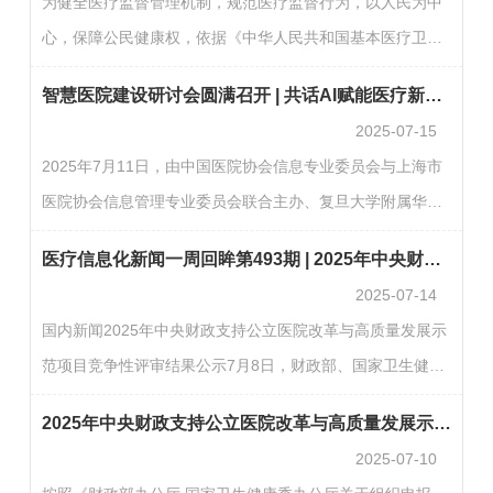
为健全医疗监督管理机制，规范医疗监督行为，以人民为中
建立省级医疗监督信息平台，将医疗监督信息纳入平台一体
心，保障公民健康权，依据《中华人民共和国基本医疗卫生
化管理，加强医疗监督信息化智能化建设，建立健全数据共
与健康促进法》等相关法律法规，国家卫生健康委研究起草
享机制，利用信息技术推进医疗监督体系和能力现代化，提
智慧医院建设研讨会圆满召开 | 共话AI赋能医疗新未来
了《医疗监督管理办法（征求意见稿）》，现向社会公开征
升大…
2025-07-15
求意见。公众可通过以下方式反馈意见：一、电子邮箱：
2025年7月11日，由中国医院协会信息专业委员会与上海市
yljdc@nhc.gov.cn，请在邮件主题中注明“《医疗监督管理办
医院协会信息管理专业委员会联合主办、复旦大学附属华山
法（征求意见稿）》征求意见”字样。二、信函：国家卫生健
医院承办的“探索百强 走进华山——智慧碰撞 论道智慧医院
康委医疗应急司，北京市西城区西直门外南路1号，邮编：
医疗信息化新闻一周回眸第493期 | 2025年中央财政支持公立医院改革与高质量发展示范项目竞争性评审结果公示
建设研讨会”在复旦大学附属华山医院隆重召开。本次研讨会
100…
2025-07-14
汇聚了众多医疗行业信息化和人工智能领域的领导者、管理
国内新闻2025年中央财政支持公立医院改革与高质量发展示
者和实践者，共同探讨AI与医疗深度融合的创新实践，为智
范项目竞争性评审结果公示7月8日，财政部、国家卫生健康
慧医院建设寻找新路径、新方法。中国医院协会副会长毛群
委发布2025年中央财政支持公立医院改革与高质量发展示范
安，上海申康医院发展中心医联工程与人工智能部主任何
2025年中央财政支持公立医院改革与高质量发展示范项目竞争性评审结果公示
项目拟支持城市公示名单。根据竞争性评审结果，拟确定20
萍，…
2025-07-10
个示范项目城市，包括：北京市西城区、河北省邯郸市、山