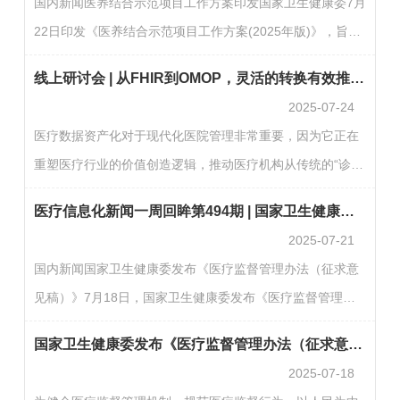
国内新闻医养结合示范项目工作方案印发国家卫生健康委7月
足现代医院的集成需求，以及为何越来越多的大型医院开始
22日印发《医养结合示范项目工作方案(2025年版)》，旨在
转向一体化集群架构，以构建真正开放、智能、高效的医疗
通过创建全国医养结合示范县(市、区)和示范机构，引导更
数字“地基”。一 传统集成平台难以支撑全院级系统协…
线上研讨会 | 从FHIR到OMOP，灵活的转换有效推动数据资产的应用落地
多社会力量积极参与，不断扩大和优化医养结合服务供给，
2025-07-24
提高医养结合服务能力和水平，更好顺应老年人健康养老服
医疗数据资产化对于现代化医院管理非常重要，因为它正在
务需求。要求推进“互联网＋医养结合”，充分利用现有服务
重塑医疗行业的价值创造逻辑，推动医疗机构从传统的“诊疗
平台，推进医疗、养老服务信息互联互通和数据共享。运用
服务提供者”向“数据驱动的健康生态参与者”转型。作为数字
互联网等技术开展医疗、养老服务，能够为老年人提供针对
医疗信息化新闻一周回眸第494期 | 国家卫生健康委发布《医疗监督管理办法（征求意见稿）》
时代的“石油”，数据资产化正在重新定义医疗行业的价值分
性…
2025-07-21
配规则——将数据转化为可计量、可交易、可增值资产，成
国内新闻国家卫生健康委发布《医疗监督管理办法（征求意
为数据持有方（例如：医疗机构）的必修之路。然而在数据
见稿）》7月18日，国家卫生健康委发布《医疗监督管理办
资产化的过程中，数据持有方（例如：医疗机构）面临四大
法（征求意见稿）》，提到国家卫生健康委建立国家医疗监
典型困境：● 数据孤岛：EHR、PACS、LIS等系统数据格
国家卫生健康委发布《医疗监督管理办法（征求意见稿）》
督信息平台，将医疗监督信息纳入平台一体化管理，对全国
式…
2025-07-18
医疗监督信息进行收集、分析。省级卫生健康行政部门负责