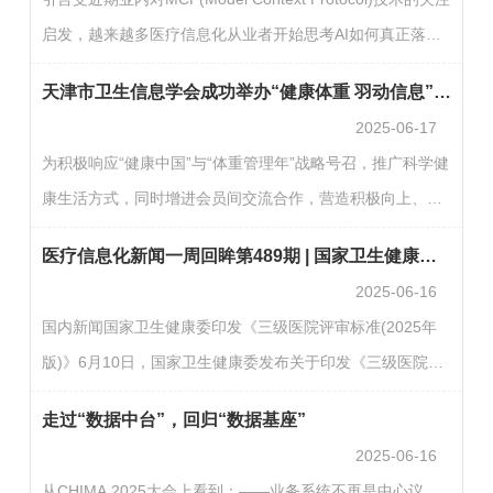
50%。(千龙网)重庆发力智慧医疗装备6月18日，2025年重
启发，越来越多医疗信息化从业者开始思考AI如何真正落地
庆市智慧医疗装备与前沿技术专项项目启动会在重庆大学举
临床和服务。当医疗AI从技术热潮走向实用阶段，构建“业务
行。会上首批十大重大装备研制项目和十大前沿技术攻关项
天津市卫生信息学会成功举办“健康体重 羽动信息”羽毛球比赛
可理解、系统可协同”的AI与HIT数据融合机制，正成为推动
目集中启…
2025-06-17
医疗AI投入产出比达到预期的关键一环。本文尝试从技术演
为积极响应“健康中国”与“体重管理年”战略号召，推广科学健
进视角出发，探讨MCP加持下的集成平台，如何能让AI在医
康生活方式，同时增进会员间交流合作，营造积极向上、团
院本地化应用构建更加简单高效且更具可及性。一 什么是
结奋进的行业氛围，6月14日，天津市卫生信息学会在天津
MCP：一种面向语义与上下文的模型调度协议MCP，全称
医疗信息化新闻一周回眸第489期 | 国家卫生健康委印发《三级医院评审标准（2025年版）》
医科大学羽毛球馆举办“健康体重 羽动信息”羽毛球比赛。此
Model…
2025-06-16
次比赛共有来自会员单位的53名参赛者报名，分为男子双
国内新闻国家卫生健康委印发《三级医院评审标准(2025年
打、女子双打和混合双打，比赛邀请了天津医科大学第二医
版)》6月10日，国家卫生健康委发布关于印发《三级医院评
院原信息中心志翔主任为裁判长的5人裁判团队。学会精心策
审标准(2025年版)》的通知。《标准》按照深化质量内涵效
划，制定了详细的活动方案、应急预案和安全保障措施…
走过“数据中台”，回归“数据基座”
率式发展的思路，进一步完善了三级医院的举办职责、功能
2025-06-16
定位、学科建设、医疗管理和行风建设等方面的评审要求。
从CHIMA 2025大会上看到：——业务系统不再是中心议