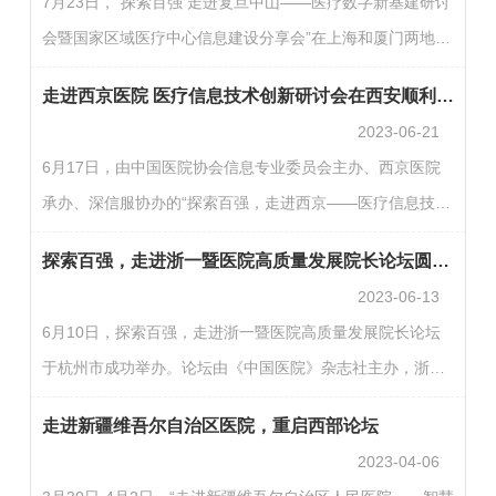
7月23日，“探索百强 走进复旦中山——医疗数字新基建研讨
会”成功举办，150余名医疗信息技术人员出席了本次会议，
会暨国家区域医疗中心信息建设分享会”在上海和厦门两地举
共同探讨医疗信息技术的创新应用和生态建设。医疗行业广
行，会议由复旦大学附属中山医院联合中国医院协会信息专
泛关注如何通过政策推动、技术支撑、场景引领、综合保障
走进西京医院 医疗信息技术创新研讨会在西安顺利召开
业委员会、华为技术有限公司、阿里云计算有限公司和熙牛
等多维度措…
2023-06-21
医疗科技有限公司等单位共同举办。实践分享 成果发布 参观
6月17日，由中国医院协会信息专业委员会主办、西京医院
学习共建医院新基建上海会场以医疗数字新基建为主题，研
承办、深信服协办的“探索百强，走进西京——医疗信息技术
讨会由上海市卫生健康委员会办公室(信息化管理处)副主任
创新研讨会”在西安顺利召开。本次活动由西安市卫生健康委
冯骏主持，近200名医院信息化同行和企业代表现场参会。
探索百强，走进浙一暨医院高质量发展院长论坛圆满落幕
信息中心主任李超，陕西省人民医院信息处处长陈航，西安
…
2023-06-13
交通大学第一附属医院网络信息部主任卫荣主持。中国医院
6月10日，探索百强，走进浙一暨医院高质量发展院长论坛
协会信息专业委员会秘书长、中国人民解放军总医院信息科
于杭州市成功举办。论坛由《中国医院》杂志社主办，浙江
主任刘敏超，陕西省卫生健康信息中心主任程谦克，中国电
大学医学院附属第一医院承办，紫光股份旗下新华三集团协
子技术标准化研究院相关领导，空军军医大学第一附属医院
走进新疆维吾尔自治区医院，重启西部论坛
办，知名院士专家、全国顶尖三甲医院党委书记、院长等医
信…
2023-04-06
疗行业专家学者齐聚一堂，共话智慧医院建设和高质量发