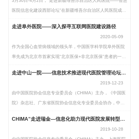
3月30日-4月2日，“走进新疆维吾尔自治区人民医院——智慧
展，共同助推医疗行业数字化转型。浙江大学医学院附属第
医院信息化建设西部论坛”在新疆维吾尔自治区人民医院成功
一医院院长、党委副书记黄河，浙江省医院协会会长马伟杭
召开。本次会议由中国医院协会信息专业委员会主办，新疆
主持活动。浙江大学医学院附属第一医院院长、党委副书记
走进阜外医院——深入探寻互联网医院建设路径
维吾尔自治区人民医院和新疆医学会卫生健康统计与信息专
黄河浙…
2020-05-09
业委员会承办，旨在进一步加强全疆信息化建设，加快发
作为全国心血管病领域的领头羊，中国医学科学院阜外医院
展“互联网+医疗健康”，共同探讨智慧医疗新趋势，交流智慧
率先成为北京市首家实现“北京医保+非北京医保”患者的一体
医院建设创新经验，赋能公立医院高质量发展。来自北京、
化互联网诊疗+药品配送模式的三级甲等专科医院。5月8日
上海、四川、湖南、浙江、福建等内地知名医院的信息化
走进中山一院——信息技术推进现代医院管理论坛顺利召开
晚举办的第七期CHIMA大讲堂走进阜外医院，对其互联网医
专…
2019-12-23
院建设进行全面解读。本期大讲堂由阜外医院副院长赵韡担
由中国医院协会信息专业委员会（CHIMA）主办，《中国医
任主持人，医院医务处处长、门诊部主任杨国胜，医保办副
院》杂志社、广东省医院协会信息化专业委员会协办，中山
主任鲁蓓，信息中心移动与大数据研发技术总监褚丹奇，信
大学附属第一医院承办的“走进中山一院 信息技术推进现代
息中心主任助理韩作为担任嘉宾，分别从监管、医保、研发
CHIMA“走进瑞金—信息化助力现代医院发展转型论坛”在上海召开
医院管理论坛”于2019年12月21日在广州召开。会议由广州
和…
2019-10-28
市卫生信息中心主任高昭昇主持。CHIMA主委王才有介绍了
由中国医院协会信息专业委员会（CHIMA）主办，上海医院