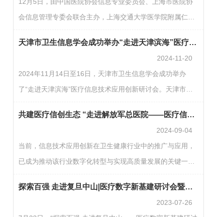
12月5日，由中国医院协会信息专业委员会、上海市医院协
筑智慧医院建设的安全新未来。南昌大学第一附属医院党委
会信息管理专委会联合主办，上海交通大学医学院附属仁济
委员喻本桐、江西省卫生健康委规划信息处副处长金磊以及
医院承办，深信服支持的“探索百强，走进仁济—智慧医院信
《中国医院》杂志社社长王才有分别发表了致辞。他们一
天津市卫生信息学会成功举办“走进天津滨海”医疗信息技术应用创新研讨会
息化建设”研讨会，在上海仁济医院圆满召开。全国上百家医
致…
2024-11-20
院代表共同参会，数位医疗信息化领域专家发表主旨演讲，
2024年11月14日至16日，天津市卫生信息学会成功举办
聚焦研讨包括人工智能、云计算、大数据等创新技术在智慧
了“走进天津滨海”医疗信息技术应用创新研讨会。天津市卫
医疗领域的应用实践与探索交流。本次研讨会由上海仁济医
生健康委于春泉副主任、中国医院协会信息专业委员会王才
院副院长王争主持。中国工程院院士、上海仁济医院院长夏
共建医疗信创生态 “走进解放军总医院——医疗信息技术应用创新研讨会”成功举办
有主委出席会议并在大会开幕式致辞。天津市卫生信息学会
强…
2024-09-04
陈力会长、北京市卫生健康大数据与政策研究中心琚文胜主
当前，信息技术应用创新在卫生健康行业中的推广与应用，
任、天津市医学科学技术信息研究所孙建忠书记、天津市滨
已成为推动该行业数字化转型与实现高质量发展的关键一
海新区卫生健康委杨燕峰副主任、北京卫生信息技术协会沈
环。解放军总医院作为医疗领域信息技术应用创新的试点牵
韬会长、中国医院协会信息专业委员会朱丽艳副秘书长、常
探索百强 走进复旦中山|医疗数字新基建研讨会暨国家区域医疗中心信息建设分享会顺利召开
头单位，在信创领域进行了诸多有益的探索与实践。8月31
德市第…
2023-07-26
日，“走进解放军总医院——医疗信息技术应用创新研讨