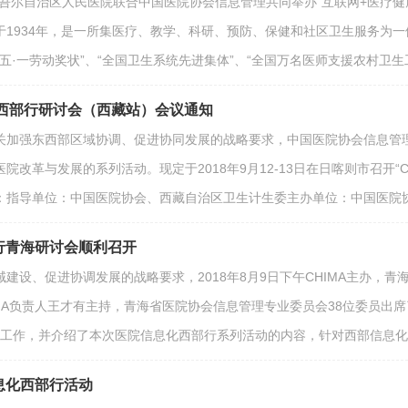
新疆维吾尔自治区人民医院联合中国医院协会信息管理共同举办“互联网+医
1934年，是一所集医疗、教学、科研、预防、保健和社区卫生服务为一
全国五·一劳动奖状”、“全国卫生系统先进集体”、“全国万名医师支援农村卫
息化西部行研讨会（西藏站）会议通知
关加强东西部区域协调、促进协同发展的战略要求，中国医院协会信息管理
改革与发展的系列活动。现定于2018年9月12-13日在日喀则市召开“C
：指导单位：中国医院协会、西藏自治区卫生计生委主办单位：中国医院
部行青海研讨会顺利召开
建设、促进协调发展的战略要求，2018年8月9日下午CHIMA主办，青海
MA负责人王才有主持，青海省医院协会信息管理专业委员会38位委员出席
的主要工作，并介绍了本次医院信息化西部行系列活动的内容，针对西部信
息化西部行活动