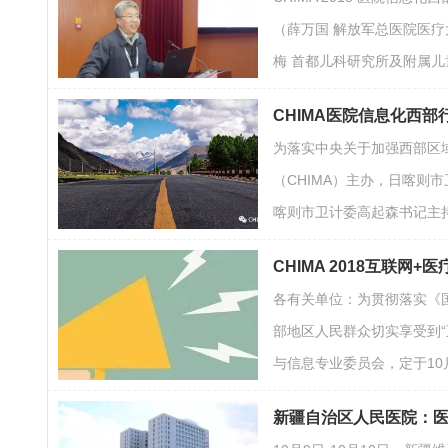
（薛万国 解放军总医院医
梅 首都儿科研究所及附属
CHIMA医院信息化西
为落实中央关于加强西部区域
（CHIMA）主办，日喀则
喀则市卫计委高起森书记主
CHIMA 2018互联网
各有关单位：为贯彻落实《国
部地区人民群众切实享受到“
与信息专业委员会，定于10月
新疆自治区人民医院：