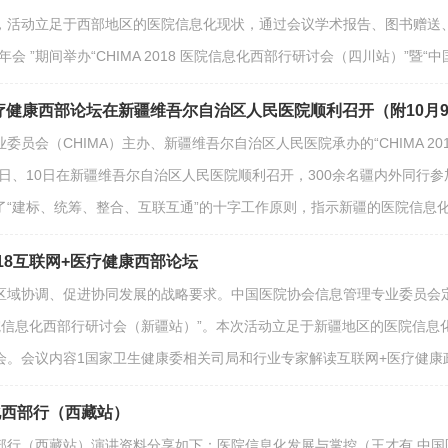
活动立足于西部地区的医院信息化现状，通过会议学术报告、图书赠送、现场
会 ”期间举办“CHIMA 2018 医院信息化西部行研讨会（四川站）”暨
网+医疗健康西部论坛在新疆维吾尔自治区人民医院顺利召开（附10月
员会（CHIMA）主办、新疆维吾尔自治区人民医院承办的“CHIMA 20
0月9日、10日在新疆维吾尔自治区人民医院顺利召开，300余名疆内外同
“建标、统筹、整合、互联互通”的十字工作原则，指示新疆的医院信息化建
018互联网+医疗健康西部论坛
域协调、促进协同发展的战略要求。中国医院协会信息管理专业委员会定于2
院信息化西部行研讨会（新疆站）”。本次活动立足于新疆地区的医院信息
会。会议内容1国家卫生健康委相关司局和行业专家解读互联网+医疗健康
化西部行（西藏站）
信息化西部行（西藏站）演讲资料分享如下：医院信息化发展与掌控（王才有 