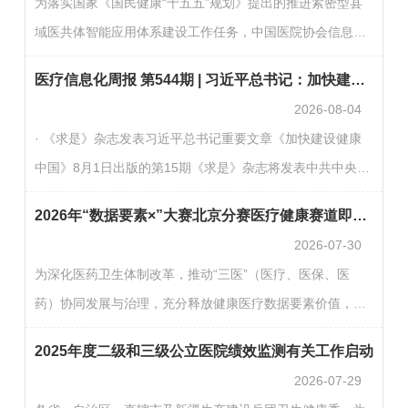
为落实国家《国民健康“十五五”规划》提出的推进紧密型县
赛”）。有关事项安排如下：一、两赛互通，直接晋级首届全
域医共体智能应用体系建设工作任务，中国医院协会信息专
国数智健康大赛与2026年“数据要素×”大赛北京分赛已实现赛
业委员会联合江西省相关信息化组织，于8月1日在井冈山组
事互通。 在首届全国数智健康大赛中所取得的初赛成绩，…
医疗信息化周报 第544期 | 习近平总书记：加快建设健康中国
织召开“AI赋能基层医疗信息化建设研讨会”。来自全国的医
2026-08-04
疗信息化同仁齐聚一堂，通过党课学习与深入研讨，共同探
· 《求是》杂志发表习近平总书记重要文章《加快建设健康
索人工智能技术在基层医疗信息化建设中的创新应用与落地
中国》8月1日出版的第15期《求是》杂志将发表中共中央总
路径。学习井冈山精神：锚定信息化建设“新航向”中国医院
书记、国家主席、中央军委主席习近平的重要文章《加快建
协会信息专业委员会主任委员王才有向参会代表上了一堂…
2026年“数据要素×”大赛北京分赛医疗健康赛道即将开始，邀您参赛！
设健康中国》。文章强调，到2035年建成健康中国，是中央
2026-07-30
作出的一项战略决策。“十五五”是实现这一目标的关键时
为深化医药卫生体制改革，推动“三医”（医疗、医保、医
期，必须统筹谋划、加紧推进，力求取得决定性进展。（健
药）协同发展与治理，充分释放健康医疗数据要素价值，由
康报）· 国家卫生健康委党组书记、主任雷海潮：加快建设
北京市卫生健康委员会、北京市药品监督管理局、北京市医
健康中国近日，中央宣传部、中央和国家机关工委、教育
2025年度二级和三级公立医院绩效监测有关工作启动
疗保障局联合主办，北京市大兴区人民政府承办的专项赛事
部、中…
2026-07-29
即将启动。现面向全社会公布赛题设置与组织架构，诚邀各