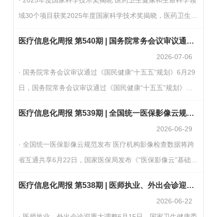
安全可控。第三，鼓励包容并蓄，促进文明互鉴。第四，倡
域30个项目获奖2025年度国家科学技术奖揭晓，医药卫生健
导和衷共济，完善全球治理。（新华社）· 国务院印发《国
康和生命科学领域有30个项目获奖。“分子骨架修饰与重构方
民健康“十五五”规划》国务院日前印发《国民健康“十五五”…
医疗信息化周报 第540期 | 国务院常务会议审议通过《国民健康“十五五”规划》
法创新及应用”等9项成果获得国家自然科学奖二等奖，“脑血
2026-07-06
管病磁共振成像精准诊断关键技术、系统及应用”等4项成果
· 国务院常务会议审议通过《国民健康“十五五”规划》6月29
获国家技术发明奖二等奖，“重大心血管疾病精准介入诊疗关
日，国务院常务会议审议通过《国民健康“十五五”规划》，
键技术创新”等17项成果获国家科学技术进步奖二等奖。（健
部署未来五年健康中国建设重点任务。规划立足我国现有医
康报）· 国家卫生健康委办公厅发布关于加强居民…
医疗信息化周报 第539期 | 全国统一医保影像云规范发布 医疗机构影像检查数据将跨省互通共享
疗卫生、医保、疾控体系基础，聚焦全生命周期健康保障，
2026-06-29
深化医防融合，打通连贯一体化健康服务。同时统筹健康事
· 全国统一医保影像云规范发布 医疗机构影像检查数据将跨
业与产业协同发展，扶持数字健康、康复养老等新兴业态，
省互通共享6月22日，国家医保局发布《“医保影像云”基础规
丰富各类健康产品供给。规划完善行业全链条监管机制，兼
范》，明确将依托全国统一医保信息平台，实现医疗机构间
顾群众多层次、差异化健康需求，持续提升全民健康水平…
医疗信息化周报 第538期 | 医师执业、外出会诊迎重大调整
影像检查数据跨省互通共享。参保人可通过个人端查阅本人
2026-06-22
及亲情账户的影像数据，医疗机构经授权后可调阅参保人的
· 医师执业、外出会诊迎重大调整6月15日，国家卫生健康委