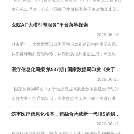
历史影像数据。医保影像云采用“1+32”层级化架构，即1个国
发布第15号令，公布《国家卫生健康委关于修改和废止部分
家医保影像云索引共享模块，加32个省级影像云。每个省级
部门规章的决定》，自公布之日起施行。这是继2022年《中
影像云均包含部署在医疗机构的前置机、省级影像中心…
医院AI“大模型即服务”平台落地探索
华人民共和国医师法》施行后，卫生健康领域推进法制统
2026-06-18
一、完善医师执业管理制度的重要举措。其中，医师多点执
过去两年，大模型逐渐成为医院信息化建设中的重要议题。
业、外出会诊、执业注册等条款的调整，标志着我国医师执
从影像诊断到智能导诊，从病历质控到报告生成，AI应用场
业管理模式迎来关键转向。（医疗器械经销商联盟）· 全球
景持续扩展。随着相关应用进入落地阶段，医院IT团队需要
脑机接口×医保创新场景大赛启动报名6月16日，国家医保局
医疗信息化周报 第537期 | 国家数据局印发《关于推进行业高质量数据集建设行动的实施方案》的通知
关注的不只是场景和模型选择，也包括大模型推理所依赖的
发布…
2026-06-15
基础设施。用户洞察：三家医院的真实现状与诉求从实际调
· 国家数据局印发《关于推进行业高质量数据集建设行动的
研和项目需求来看，不同医院在建设阶段、算力基础和治理
实施方案》的通知近日，国家数据局印发《关于推进行业高
要求上存在差异，但在模型服务化、算力统一管理、可观测
质量数据集建设行动的实施方案》的通知。通知提出，要聚
运维等方面有较为一致的诉求。1.医院A：以国产算力起步，
筑牢医疗信息化根基，超融合承载新一代HIS的稳定之道
焦行业领域推进高质量数据集建设。聚焦科学研究、工业制
构…
2026-06-12
造、农业农村、智慧能源、交通运输、金融服务、医疗卫
在医疗信息化领域，主流ISV推出了基于微服务架构的新一代