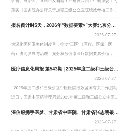
各省、自治区、直辖市及新疆生产建设兵团卫生健康委：为
界创新力量踊跃参与。一、赛事设置本次赛事紧扣“三医”协
落实《国务院办公厅关于加强三级公立医院绩效考核工作的
同治理与健康数据赋能，设置四大赛题方向，覆盖政策决
意见》（国办发〔2019〕4号），以及国家卫生健康委办公
策、重点人群服务、数据安全流通与质量管控等关键领域：
报名倒计时5天，2026年“数据要素×”大赛北京分赛医疗健康赛道邀您参赛！
厅、国家中医药局办公室《关于加强二级公立医院绩效考核
1.整…
2026-07-27
工作的通知》（国卫办医发〔2019〕23号）等文件要求，持
为深化医药卫生体制改革，推动“三医”（医疗、医保、医
续推动国家公立医院绩效监测工作，现将2025年度二级和三
药）协同发展与治理，充分释放健康医疗数据要素价值，由
级公立医院（不含中医医院，下同）绩效监测有关工作要求
北京市卫生健康委员会、北京市药品监督管理局、北京市医
通知如下：一、确定参加绩效监测的医院名录请各省级卫生
医疗信息化周报 第543期 | 2025年度二级和三级公立中医医院绩效监测有关工作启动
疗保障局联合主办，北京市大兴区人民政府承办的专项赛事
健康行政…
2026-07-27
即将启动。现面向全社会公布赛题设置与组织架构，诚邀各
· 2025年度二级和三级公立中医医院绩效监测有关工作启动
界创新力量踊跃参与。一、赛事设置本次赛事紧扣“三医”协
近日，国家中医药管理局就2025年度二级和三级公立中医医
同治理与健康数据赋能，设置四大赛题方向，覆盖政策决
院绩效监测有关工作发布通知。要求各省级中医药主管部门
策、重点人群服务、数据安全流通与质量管控等关键领域：
深信服携手医梦、甘肃省中医院、甘肃省张志明银龄工作室共建“AI·未来医院”，打通AI规模化关键链路
认真梳理辖区内二级和三级公立中医医院名录，于7月27日
1.整…
2026-07-27
（星期一）前登录公立医院绩效监测管理子系统，在“资源管