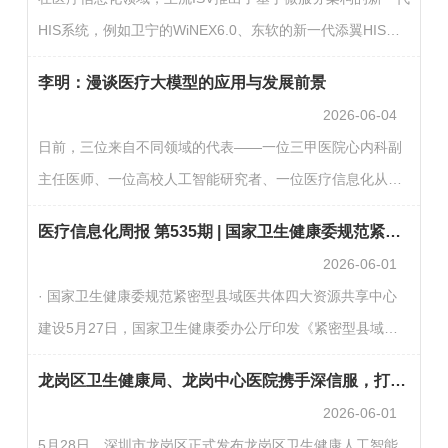
生、教育教学等重点领域，以及低空经济、具身智能、智能
HIS系统，例如卫宁的WiNEX6.0、东软的新一代添翼HIS、
驾驶、智慧海洋、生物制造等创新领域，加快推进行业高质
东华的imedical10.0等。这些系统的共同点是采用容器化部
量数据集建设。（国家数据局）· 工信部推动人工智能与信
李明：漫谈医疗大模型的应用与发展前景
署，对底层基础设施的弹性、稳定性和运维效率提出了更高
息通信…
2026-06-04
要求。在实际落地中，逐渐形成了一种被广泛验证的路径：
日前，三位来自不同领域的代表——一位三甲医院心内科副
以超融合作为容器化HIS的承载底座。那为什么这么多医院
主任医师、一位高校人工智能研究者、一位医疗信息化从业
都一致地选择了超融合作为新一代HIS的底座呢？我们来深
者——坐在一起，聊起了过去一年里业内备受关注的话题：
度解析下。之所以成为主流选择，主要原因是二者分工明确
医疗信息化周报 第535期 | 国家卫生健康委规范紧密型县域医共体四大资源共享中心建设
医疗大语言模型的应用。探索医疗大模型的新应用，谨防患
——K8s(K…
2026-06-01
者隐私泄露聊天话题是从时下流行的“养虾”开始的。北京大
· 国家卫生健康委规范紧密型县域医共体四大资源共享中心
学第一医院的李昱熙医生介绍，医院已下发内部通告，严厉
建设5月27日，国家卫生健康委办公厅印发《紧密型县域医
禁止医生在工作电脑上直接使用未经许可的AI工具处理医疗
共体医学影像中心建设与服务指南（试行）》等4项指南，指
内容，强制要求必须在物理隔离的“干净环境”中进行操作，
龙岗区卫生健康局、龙岗中心医院携手深信服，打造区域级AI共享共创平台底座
导各地规范建设医学影像、医学检验、心电诊断、消毒供应
严防…
2026-06-01
等资源共享中心，提高服务规范化、同质化水平。此四项指
5月28日，深圳市龙岗区正式发布龙岗区卫生健康人工智能