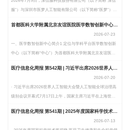
2026年7月9日，深信服科技股份有限公司（以下简称“深信
理”模块中添加2025年度新纳入监测的二级和三级公立中医
服”）与深圳市医梦人工智能有限公司（以下简称“医梦”）正
医院绩效监测的机构和人员信息。（国家中医药管理局）·
式签署《AI·未来医院联合解决方案战略合作伙伴协议》：依
两部门发布关于确定医保支持基层医疗卫生服务发展重点联
首都医科大学附属北京友谊医院医学数智创新中心大数据与人工智能研修班招生通知
托深信服在医疗行业数字基础设施、云计算、网络安全及AI
系…
2026-07-23
领域的综合能力，融合医梦在医疗AI中台、医疗知识源资
一、医学数智创新中心简介1.定位与学科平台医学数智创新
产、医疗业务语义、医院智能体运行体系及医疗场景产品化
中心（以下简称“中心”）为首都医科大学附属北京友谊医院
方面的专业优势，共同推出基于FastGPT深信服商业版
一级学科平台（研究所级），由中国工程院王振常院士担任
（Sangfor Agent Builder）的“AI·未来医院”联合解决方案的
医疗信息化周报 第542期 | 习近平出席2026世界人工智能大会暨人工智能全球治理高级别会议开幕式
首席科学家与学术领衔人。中心定位于医院大数据与人工智
完…
2026-07-20
能的核心应用与研发基地，致力于推动数智技术与临床医学
· 习近平出席2026世界人工智能大会暨人工智能全球治理高
的深度交叉融合，构建医工协同创新的高水平研究平台。2.
级别会议开幕式7月17日上午，国家主席习近平在上海世界
基础设施与数智平台中心已建成覆盖“数据-算力-算法-应
会客厅出席2026世界人工智能大会暨人工智能全球治理高级
用”全链条的完善技术支撑体系，核心平台包括：数据层：
医疗信息化周报 第541期 | 2025年度国家科学技术奖揭晓 医药卫生健康和生命科学领域30个项目获奖
别会议开幕式并发表主旨讲话。习近平提出4点意见，第一，
全…
2026-07-13
坚持开放共赢，驱动创新发展。第二，强化风险意识，确保
· 2025年度国家科学技术奖揭晓 医药卫生健康和生命科学领