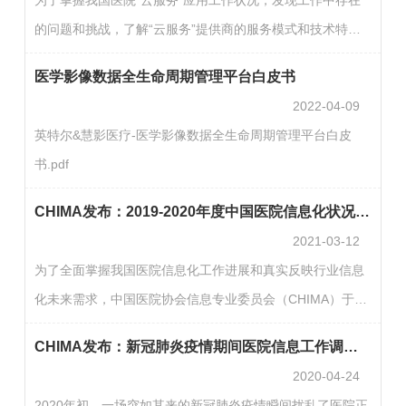
管理制度、机房管理制度、数据备份管理制度、网络安全管
的问题和挑战，了解“云服务”提供商的服务模式和技术特
理制度、信息系统应急管理制度、资产管理制度、文档管理
点，赋能医院“云服务”建设发展。中国医院协会信息专业委
制度。本制度着眼点在于信息中心自身的管理，旨在为各医
医学影像数据全生命周期管理平台白皮书
员会组织开展了2022年度《医院云服务应用状况调查》工
院信…
2022-04-09
作，以便为开展“云服务”发展趋势研究，揭示应用发展的障
英特尔&慧影医疗-医学影像数据全生命周期管理平台白皮
碍和问题，同时为医院开展“云服务”工作规划和制订相关技
书.pdf
术规范提供参考依据。本调查的“云服务”范围包括：公有云
服务(例如阿里云提供的IaaS、PaaS或SaaS服务产品，…
CHIMA发布：2019-2020年度中国医院信息化状况调查报告
2021-03-12
为了全面掌握我国医院信息化工作进展和真实反映行业信息
化未来需求，中国医院协会信息专业委员会（CHIMA）于
2006年开始，每年组织开展中国医院信息化状况调查工作，
CHIMA发布：新冠肺炎疫情期间医院信息工作调查报告
调查内容包括：医疗行业在信息化建设方面的基本建设、经
2020-04-24
费投入、技术应用、应用系统建设及发展过程中遇到的问题
2020年初，一场突如其来的新冠肺炎疫情瞬间扰乱了医院正