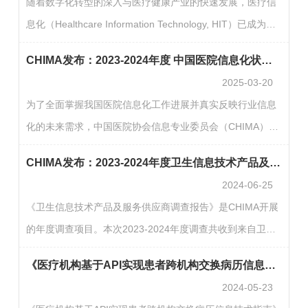
随着数字化转型的深入与医疗健康产业的快速发展，医疗信
率的改进，但同时带来了数据安全风险问题。本报告是中国
息化（Healthcare Information Technology, HIT）已成为推
医院协会信息专业委员会（CHIMA）针对医院数据安全状况
动医疗服务质量提升、优化资源配置、实现智慧医疗的核心
进行调研的工作产出。调研的目的包括：一、为医院对标行
CHIMA发布：2023-2024年度 中国医院信息化状况调查报告
驱动力。在这一背景下，HIT供应商作为医疗信息化建设的
业整…
2025-03-20
重要参与者，其发展现状、市场布局及技术能力直接关系到
为了全面掌握我国医院信息化工作进展并真实反映行业信息
整个行业的创新速度与应用深度。为全面了解中国HIT供应
化的未来需求，中国医院协会信息专业委员会（CHIMA）自
商的行业特征、市场动态及未来趋势，中国医院协会信息专
2006年起，每年组织开展中国医院信息化状况调查工作。调
业委员会自2007年起持续开展年度信息技术供应商状况调研
CHIMA发布：2023-2024年度卫生信息技术产品及服务供应商调查报告
查内容涵盖医疗行业信息化建设的基本情况、经费投入、技
工作…
2024-06-25
术应用、应用系统建设及其发展过程中遇到的问题与解决方
《卫生信息技术产品及服务供应商调查报告》是CHIMA开展
案等。调查范围覆盖全国千余家三级和二级医院。中国医院
的年度调查项目。本次2023-2024年度调查共收到来自卫生
信息化状况调查报告的数据来源于医院信息化一线主管。调
信息技术相关厂商的公司负责人、产品负责人或市场负责人
查内容既包括医院信息化建设与应用情况的客观数据，也包
《医疗机构基于API实现患者跨机构交换病历信息技术指南》（试行版）
反馈的调查问207份，经数据整理后最终保留197份有效问
括调…
2024-05-23
卷。我们对参与本次调查并提供相关资料的各家公司以及