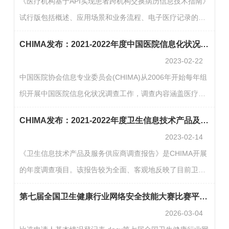
《医疗机构基于API实现患者跨机构交换病历信息技术指南》
CHIMA Vendor Club的所有会员表示最诚挚的感谢，感谢你
试行版包括概述、应用场景和业务流程、电子医疗记录的内
们对推动行业发展所做出的贡献与努力！版权声明本报告是
容与分级、数据交换的技术方式、医疗机构系统的处理功
中国医院协会信息专业委员会的调查与研究成果，本报告所
CHIMA发布：2021-2022年度中国医院信息化状况调查报告
能、患者端系统的处理功能、电子医疗记录共享的安全、附
有数据、观…
2023-02-22
录部分和技术验证情况报告等内容。说明：《指南》旨在为
中国医院协会信息专业委员会(CHIMA)从2006年开始每年组
医疗机构提供参考和指导，发布单位不对使用过程中可能出
织开展中国医院信息化状况调查工作，调查内容涵盖医疗行
现的经济、技术和法律风险承担责任。如果您在使用《指
业在信息化建设方面的基本建设、经费投入、技术应用、应
南》过程中发现任何问题或有待改进之处，请及时向我们提
CHIMA发布：2021-2022年度卫生信息技术产品及服务供应商调查报告
用系统建设及发展过程中遇到的问题与解决方法等，既有客
供反馈…
2023-02-14
观数据，又有主观洞见。调查范围覆盖全国千余家二级和三
《卫生信息技术产品及服务供应商调查报告》是CHIMA开展
级医院，内容全面，数据真实，是我国医院信息化调查研究
的年度调查项目。该报告较为全面、客观地反映了目前卫生
工作开展最为长久，内容最为全面，能客观展现我国医疗行
信息技术产品及服务供应商的现状，以及供应商对未来医疗
业信息化进展与趋势的专业研究报告。多年来，中国医院信
第七届全国卫生健康行业网络安全技能大赛比赛平台供应商比选公告
信息化发展的预期。通过调查使厂商和医院对医疗信息化产
息化…
2026-03-04
业和市场有了更为深入的了解，为厂商、医院乃至政府决策