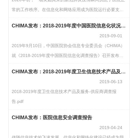
与解决方法等方面内容。调查工作依托CHIMA CIO俱乐部平
常的工作秩序。在信息化和网络应用成为医院运行必要支撑
台组织开展，调查范围覆盖全国千余家二级和三级医院。中
的情况下，医院信息系统必须根据疫情环境下新的医院诊疗
国医院信息化状况调查报告的数据来源于医院信息化一线主
CHIMA发布：2018-2019年度中国医院信息化状况调查报告
服务和业务运营要求，重构基础支撑。全国各医院根据疫情
管，调查…
2019-09-01
形势要求，迅速行动，紧急应对，对现有医院信息系统进行
2019年9月10日，中国医院协会信息专业委员会（CHIMA）
扩展和改造，以及开发新的应用及时上线，以适应特殊时期
就《2018-2019年度中国医院信息化调查报告》召开发布
对高危患者识别、严防院内感染、保障诊疗业务正常运行等
会，健康界、HIT180、中国数字医疗网、e医疗等业内媒体
方面的要求。在抗击疫情中，各医院信息化改建工作是如何
CHIMA发布：2018-2019年度卫生信息技术产品及服务-供应商调查报告
记者参加了发布活动。CHIMA主任委员王才有向与会记者介
开展…
2019-06-13
绍：为全面掌握我国医院信息化发展现状、存在的问题和预
2018-2019年度卫生信息技术产品及服务-供应商调查报
测未来的发展趋势，CHIMA自2006年起每年组织开展医院信
告.pdf
息化负责人调查（医院CIO调查）。调查内容包括：医院信
息化建设资金投入、人力资源、基础设施、规范标准、运维
CHIMA发布：医院信息安全调查报告
和管理等方面…
2019-04-24
伴随信息技术的飞速发展，信息化和网络化建设已经成为我