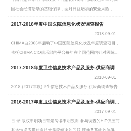
国社会经济活动的基础保障，面对日益增加的安全风险，网
络安全建设工作上升为国家战略高度。在医疗健康领域，随
2017-2018年度中国医院信息化状况调查报告
着医院信息化的普及和深入，信息系统成为医院运营核心技
2018-09-01
术支撑，特别是深化医药卫生体制改革以来，医院业务从院
CHIMA自2006年启动了中国医院信息化状况年度调查项目，
内走向院外，从封闭走向开放，医院信息系统面临着前所未
依托CHIMA CIO俱乐部的平台每年在全国范围内针对医院信
有的新风险。在医院业务持续性方面，医院信息系统面临的
息技术负责人开展该项调查，12年来，共计编写并发布了10
病毒、木马、网络泄露等安全威胁风险越来越高，网络信息
2017-2018年度卫生信息技术产品及服务-供应商调查报告
期《年度中国医院信息化调查报告》。《2017/2018年度中
安全…
2018-09-01
国医院信息化调查报告》，经过2017-2018近两年的收集问
2018-(2017年度)卫生信息技术产品及服务-供应商调查报告
卷、整理数据及数据分析和报告编写校对，于2018年7月
CHIMA网络大会召开之际如期出版。与往年一样，本年度的
2016-2017年度卫生信息技术产品及服务-供应商调查报告
调查仍然采用公布问卷，省、市、自治区卫生厅局和CHIMA
2017-09-01
CIO俱乐部组…
目 录 版权申明项目背景阅读申明致谢 参与调查的HIT供应商
基本情况应用信息技术最应解决的问题 硬件及系统软件供应