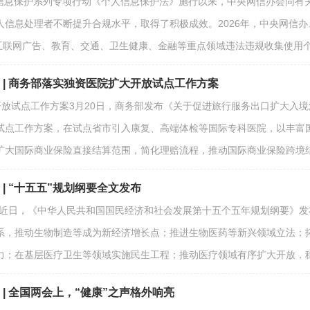
个人信息保护系列专项行动《个人信息保护法》施行以来，中央网信办会同
人信息处理者不断提升合规水平，取得了积极成效。2026年，中央网信
以及互联网广告、教育、交通、卫生健康、金融等重点领域违法违规收集使
期 | 商务部落实独资医院扩大开放试点工作方案
大开放试点工作方案3月20日，商务部发布《关于促进旅行服务出口扩大入
试点工作方案，在试点省市引入康复、高端体检等国际专科医院，以丰富
扩大国际商业保险直接结算范围，简化理赔流程，推动国际商业保险跨境
 | “十五五”规划纲要全文发布
文发布近日，《中华人民共和国国民经济和社会发展第十五个五年规划纲要》
系，推动生物制造等成为新经济增长点；推进生物医药等新兴领域立法；
力；在基层医疗卫生等领域实施民生工程；推动医疗领域有序扩大开放，
 | 全国两会上，“健康”之声格外响亮