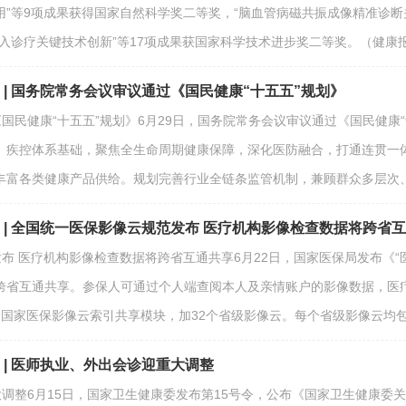
”等9项成果获得国家自然科学奖二等奖，“脑血管病磁共振成像精准诊断
入诊疗关键技术创新”等17项成果获国家科学技术进步奖二等奖。（健康
期 | 国务院常务会议审议通过《国民健康“十五五”规划》
《国民健康“十五五”规划》6月29日，国务院常务会议审议通过《国民健
、疾控体系基础，聚焦全生命周期健康保障，深化医防融合，打通连贯一
丰富各类健康产品供给。规划完善行业全链条监管机制，兼顾群众多层次
期 | 全国统一医保影像云规范发布 医疗机构影像检查数据将跨省
发布 医疗机构影像检查数据将跨省互通共享6月22日，国家医保局发布《
跨省互通共享。参保人可通过个人端查阅本人及亲情账户的影像数据，医
即1个国家医保影像云索引共享模块，加32个省级影像云。每个省级影像云
期 | 医师执业、外出会诊迎重大调整
大调整6月15日，国家卫生健康委发布第15号令，公布《国家卫生健康