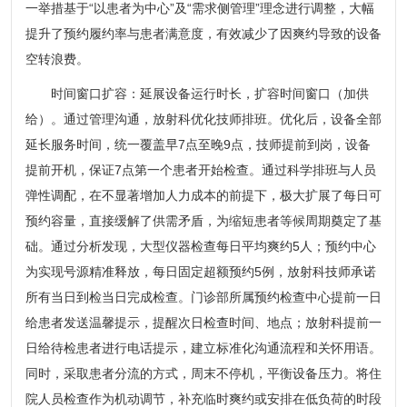
一举措基于“以患者为中心”及“需求侧管理”理念进行调整，大幅
提升了预约履约率与患者满意度，有效减少了因爽约导致的设备
空转浪费。
时间窗口扩容：延展设备运行时长，扩容时间窗口（加供
给）。通过管理沟通，放射科优化技师排班。优化后，设备全部
延长服务时间，统一覆盖早7点至晚9点，技师提前到岗，设备
提前开机，保证7点第一个患者开始检查。通过科学排班与人员
弹性调配，在不显著增加人力成本的前提下，极大扩展了每日可
预约容量，直接缓解了供需矛盾，为缩短患者等候周期奠定了基
础。通过分析发现，大型仪器检查每日平均爽约5人；预约中心
为实现号源精准释放，每日固定超额预约5例，放射科技师承诺
所有当日到检当日完成检查。门诊部所属预约检查中心提前一日
给患者发送温馨提示，提醒次日检查时间、地点；放射科提前一
日给待检患者进行电话提示，建立标准化沟通流程和关怀用语。
同时，采取患者分流的方式，周末不停机，平衡设备压力。将住
院人员检查作为机动调节，补充临时爽约或安排在低负荷的时段