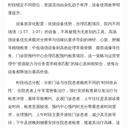
时段锁定不同部位，资源流动由杂乱趋于有序，设备使用效率明
显提升。
设备差异化配置：依据设备优势，合理匹配项目。院内不同
场强（1.5T、3.0T）的设备，不再被视为无差别的工具。高场
强设备优先承载对分辨率与信噪比要求苛刻的神经、心脏、肿瘤
等精细检查；中低场强设备则高效处理常规骨骼、腹部成像等任
务。门诊部预约中心合理匹配预约检查项目。这一策略与运营管
理中“资源能力与任务需求精准匹配”的核心原则相契合，使每台
设备都释放出最高价值。
时段动态分配：分析门诊与住院患者截然不同的“时间依从
性”。住院患者上午常需密集治疗，强行安排检查易引发治疗与
检查冲突，最终导致爽约。反观门诊患者，上午往往是其就诊黄
金时间，检查意愿较强。预约中心预约时充分尊重患者时间需
求，合理预约。上午时段主要开放给门诊患者，减少其无效等
待；下午及傍晚则侧重安排住院患者检查，规避其治疗高峰。这