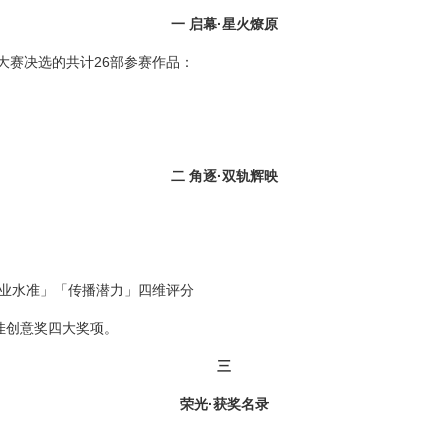
一 启幕·星火燎原
大赛决选的共计26部参赛作品：
二 角逐·双轨辉映
专业水准」「传播潜力」四维评分
创意奖四大奖项。
三
荣光·获奖名录