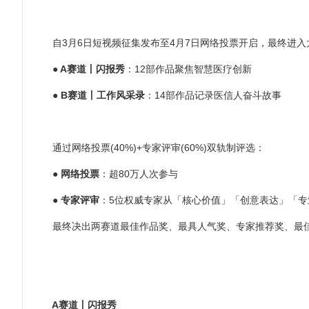
自3月6日短视频征集发布至4月7日网络投票开启，最终进入
●
A赛道丨闪报秀
：12部作品聚焦智慧医疗创新
●
B赛道丨工作风采录
：14部作品记录医信人奋斗故事
通过网络投票(40%)+专家评审(60%)双轨制评选：
●
网络投票
：超80万人次参与
●
专家评审
：5位权威专家从「核心价值」「创意表达」「
最终决出两赛道最佳作品奖、最具人气奖、专家推荐奖、最佳
A赛道丨闪报秀