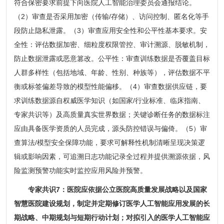
符合保密要求前提下向医院人工智能治理委员会通报结论。
（2）审查是否采用加密（传输/存储）、访问控制、匿名化等手
段防止隐私泄露。（3）审查应用安全性和公平性基本要求。安
全性：评估数据加密、细粒度权限管控、审计溯源、脱敏机制，
防止数据泄露或恶意篡改。公平性：审查训练数据是否覆盖目标
人群多样性（包括地域、年龄、性别、种族等），评估数据不平
衡或标签偏差导致的模型性能偏移。（4）审查数据供应链，要
求训练数据源自权威医学知识（如国家/行业标准、临床指南、
专家共识等）及高质量真实世界数据；关键诊断任务的数据标注
应由具备医学资质的人员完成，源头防控错误与偏倚。（5）审
查算法/模型安全保障功能，要求可解释性机制清晰呈现决策逻
辑或影响因素，可追溯日志功能记录全过程并提供溯源依据，风
险监测预警功能实时监控应用风险并预警。
专家共识7：医院应依据公立医院高质量发展战略以及国家
智慧医院建设规划，制定并定期修订医学人工智能应用发展的长
期战略、中期规划与短期行动计划；对拟引入的医学人工智能应