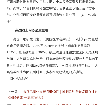
搭建检验数据质量评估工具，助力小型实验室普及标准编码体
系。高校、非营利机构可独立申报，营利企业仅能以合作方参
与。全部项目研发成果须遵循开源协议对外公开。（CHIMA编
译）
· 美国线上问诊消息激增
美国一项研究刊发于《美国医学会杂志》，依托Epic海量脱
敏病历数据发现，2020至2025年患者线上问诊消息量暴涨
153%，电话咨询量下降6%。线上沟通便捷但加重医师无偿工时
负担，多数留言难以计费。研究者建议医疗机构配套人员与AI工
具分担压力。同期Epic自研生成式AI，可自动调取整合病历，大
幅缩减医生查阅资料时间，多家医院已试点相关功能。
（CHIMA编译）
上一篇：
医疗信息化周报 第540期 | 国务院常务会议审议通过
《国民健康“十五五”规划》