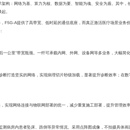
术架构：网络为基、算力为核、数据为要、智能为魂、安全为盾。其中，他
谈起。
释，F5G-A提供了高带宽、低时延的通信底座，而真正激活医疗场景业务价值的
：
后一公里”带宽瓶颈。一纤可承载内网、外网、设备网等多业务，大幅简
助诊断打造坚实的网络，实现病理切片秒级加载，显著提升诊断效率；在数字化
蓝牙模块，实现网络连接与物联网部署的统一，减少重复施工部署，提升管理效
能监测病房内患者坠床、跌倒等异常情况。采用点阵图成像，不拍摄具体