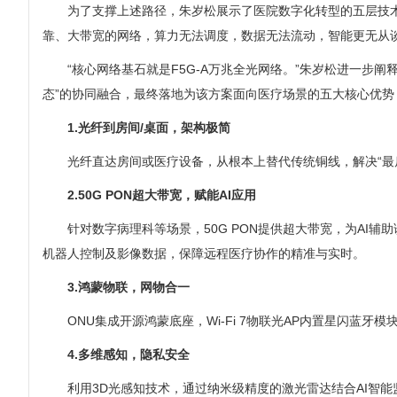
为了支撑上述路径，朱岁松展示了医院数字化转型的五层技
靠、大带宽的网络，算力无法调度，数据无法流动，智能更无从
“核心网络基石就是F5G-A万兆全光网络。”朱岁松进一步阐
态”的协同融合，最终落地为该方案面向医疗场景的五大核心优势
1.光纤到房间/桌面，架构极简
光纤直达房间或医疗设备，从根本上替代传统铜线，解决“最
2.50G PON超大带宽，赋能AI应用
针对数字病理科等场景，50G PON提供超大带宽，为AI辅
机器人控制及影像数据，保障远程医疗协作的精准与实时。
3.鸿蒙物联，网物合一
ONU集成开源鸿蒙底座，Wi-Fi 7物联光AP内置星闪
4.多维感知，隐私安全
利用3D光感知技术，通过纳米级精度的激光雷达结合AI智