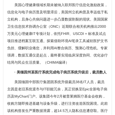
美国心理健康领域长期未被纳入联邦医疗信息化激励政策，
信息化与电子病历普及明显滞后，美国州立机构普及率远低于私
立机构，且身心共病问题进一步凸显数据割裂的现状。美国国家
卫生信息技术协调办公室（ONC）近期联合相关机构推出2000
万美元心理健康IT专项计划，依托FHIR、USCDI + 标准及试点
项目推进档案互联互通。探索借助环境AI笔录工具减轻医护文书
负担、缓解职业倦怠，并利用AI整合病历、预测心理危机。专家
强调，数据互通仅是起点，最终要实现临床深度协同、优化诊疗
结局与民众生活质量。（CHIMA编译）
· 美缅因州某医疗系统完成电子病历系统升级后，裁员数人
美国缅因中部医疗集团因系统升级裁员38名IT人员，裁员
主因是老旧系统退市与IT职能冗余，其正切换至Epic全新电子病
历及MyChart门户。该集团今年2月被普莱姆医疗基金会收购，
收购方随即推进基建与设备升级，进行注资改造医院困境。此前
该机构曾发生严重数据泄露，超14.5万人隐私信息遭窃取。医疗