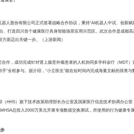
生健康委）
器人股份有限公司正式签署战略合作协议，秉持“AI机器人中试、创新赋
台、打造四川首个健康医疗具身智能场景应用示范区。此次合作是成都高新区
创新方面迈出关键一步。（上游新闻）
司合作，成功完成针对肾上腺意外瘤患者的人机协同多学科诊疗（MDT）
疗助手”全程参与。据介绍，“小立医生”能在短时间内完成海量文献的筛查
部（HHS）旗下技术政策助理部长办公室及国家医疗信息技术协调办公室 （
AMHSA总投入2000万美元开展专项数据交换测试，所使用的行为健康专属数
进步