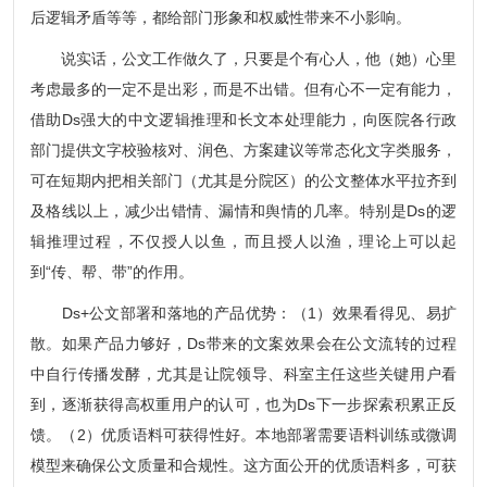
后逻辑矛盾等等，都给部门形象和权威性带来不小影响。
说实话，公文工作做久了，只要是个有心人，他（她）心里
考虑最多的一定不是出彩，而是不出错。但有心不一定有能力，
借助Ds强大的中文逻辑推理和长文本处理能力，向医院各行政
部门提供文字校验核对、润色、方案建议等常态化文字类服务，
可在短期内把相关部门（尤其是分院区）的公文整体水平拉齐到
及格线以上，减少出错情、漏情和舆情的几率。特别是Ds的逻
辑推理过程，不仅授人以鱼，而且授人以渔，理论上可以起
到“传、帮、带”的作用。
Ds+公文部署和落地的产品优势：（1）效果看得见、易扩
散。如果产品力够好，Ds带来的文案效果会在公文流转的过程
中自行传播发酵，尤其是让院领导、科室主任这些关键用户看
到，逐渐获得高权重用户的认可，也为Ds下一步探索积累正反
馈。（2）优质语料可获得性好。本地部署需要语料训练或微调
模型来确保公文质量和合规性。这方面公开的优质语料多，可获