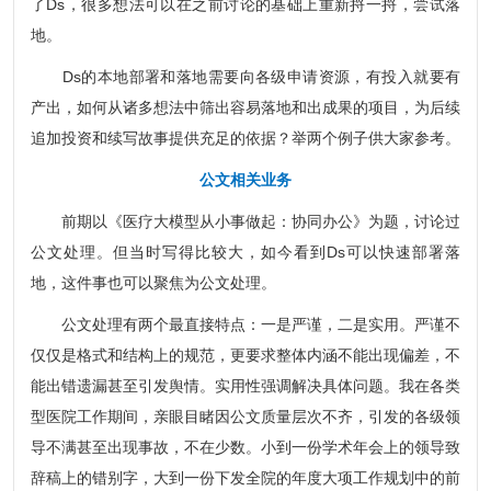
了Ds，很多想法可以在之前讨论的基础上重新捋一捋，尝试落
地。
Ds的本地部署和落地需要向各级申请资源，有投入就要有
产出，如何从诸多想法中筛出容易落地和出成果的项目，为后续
追加投资和续写故事提供充足的依据？举两个例子供大家参考。
公文相关业务
前期以《医疗大模型从小事做起：协同办公》为题，讨论过
公文处理。但当时写得比较大，如今看到Ds可以快速部署落
地，这件事也可以聚焦为公文处理。
公文处理有两个最直接特点：一是严谨，二是实用。严谨不
仅仅是格式和结构上的规范，更要求整体内涵不能出现偏差，不
能出错遗漏甚至引发舆情。实用性强调解决具体问题。我在各类
型医院工作期间，亲眼目睹因公文质量层次不齐，引发的各级领
导不满甚至出现事故，不在少数。小到一份学术年会上的领导致
辞稿上的错别字，大到一份下发全院的年度大项工作规划中的前