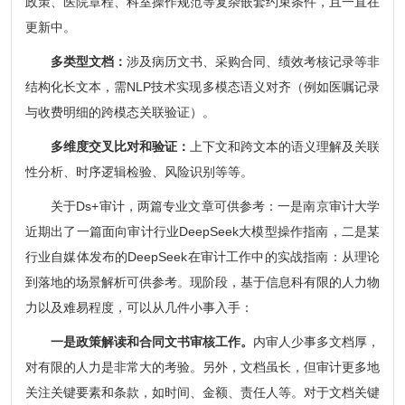
政策、医院章程、科室操作规范等复杂嵌套约束条件，且一直在
更新中。
多类型文档：
涉及病历文书、采购合同、绩效考核记录等非
结构化长文本，需NLP技术实现多模态语义对齐（例如医嘱记录
与收费明细的跨模态关联验证）。
多维度交叉比对和验证：
上下文和跨文本的语义理解及关联
性分析、时序逻辑检验、风险识别等等。
关于Ds+审计，两篇专业文章可供参考：一是南京审计大学
近期出了一篇面向审计行业DeepSeek大模型操作指南，二是某
行业自媒体发布的DeepSeek在审计工作中的实战指南：从理论
到落地的场景解析可供参考。现阶段，基于信息科有限的人力物
力以及难易程度，可以从几件小事入手：
一是政策解读和合同文书审核工作。
内审人少事多文档厚，
对有限的人力是非常大的考验。另外，文档虽长，但审计更多地
关注关键要素和条款，如时间、金额、责任人等。对于文档关键