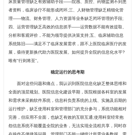
床质量管理缺乏有效辅助手段——院感、质控、药物监测不到患
者资料，临床诊疗不能形成闭环;三、人财物管理缺乏精细化管
理——物流、财务管理、人力资源等业务缺乏闭环管理的手段;
四、运营管理缺乏高效的信息抓手——运营数据不能有效提取、
分析和客观评价，不能为领导提供决策支持;五、临床辅助信息
系统陈旧——满足不了临床发展需求，跟不上医院临床医疗的发
展，亟待更新换代助力医院发展。如何提升全院的信息化水平?
唯有“行则将至”。
稳定运行的思考期
面对这些问题和痛点，我认识到医院信息化缺乏整体思维和
全面的顶层规划。医院信息化建设早期，医院根据各科室的发展
和需求来采购软件系统，信息科负责系统的上线、实施及后期的
运行维护，缺乏使用科室和管理部门的充分参与，系统功能相对
完善，但应用不全面，也缺乏有效的互联互通;使用科室经常抱
怨信息系统不能覆盖全院的业务，无法实现全流程共享，同时存
在操作不便捷等问题，管理部门不能一键统计所需业务数据，需