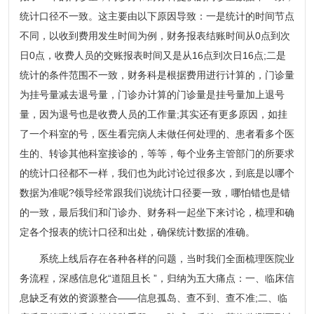
统计口径不一致。这主要由以下原因导致：一是统计的时间节点
不同，以收到费用发生时间为例，财务报表结账时间从0点到次
日0点，收费人员的交账报表时间又是从16点到次日16点;二是
统计的条件范围不一致，财务科是根据费用进行计算的，门诊量
为挂号量减去退号量，门诊办计算的门诊量是挂号量加上退号
量，因为退号也是收费人员的工作量;其实还有更多原因，如挂
了一个科室的号，医生看完病人未做任何处理的、患者看多个医
生的、转诊其他科室接诊的，等等，每个业务主管部门的所要求
的统计口径都不一样，我们也为此讨论过很多次，到底是以哪个
数据为准呢?领导经常跟我们说统计口径要一致，哪怕错也是错
的一致，最后我们和门诊办、财务科一起坐下来讨论，梳理和确
定各个报表的统计口径和出处，确保统计数据的准确。
系统上线后存在各种各样的问题，当时我们全面梳理医院业
务流程，深感信息化“道阻且长 ”，归纳为五大痛点：一、临床信
息缺乏有效的资源整合——信息孤岛、查不到、查不准;二、临