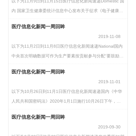
以下为11月9日到11月15日医疗信息化新闻速递Domestic 国
部共10人当选。（根据网站整理）CHIMA HIT News新一轮
内 国家卫生健康委统计信息中心发布关于征求《电子健康卡
大型医院巡查启动11月21日，国家卫生健康委办公厅发布
服务应用指南》意见的函为推动电子健康卡重点业务落地应
《大型医院巡查工作方案（2019～2022年度）》。《方案》
医疗信息化新闻一周回眸
用，指导医疗卫生机构实施电子健康卡应用环境改造，国家
明确，自…
2019-11-08
卫生健康委统计信息中心组织编制了《电子健康卡医疗服务
以下为11月2日到11月8日医疗信息化新闻速递National国内
应用指南》，现公开征求意见，反馈意见截止日期：2019年
中央首次明确数据可作为生产要素按贡献参与分配“要鼓励勤
11月30日。（统计信息中心）CHIMA HIT News2019年北京
劳致富，健全劳动、资本、土地、知识、技术、管理和数据
地区电子病历系统分级评价结果（0-4级）公布11月7日，北
医疗信息化新闻一周回眸
等生产要素按贡献参与分配的机制……”11月1日，中国共产
京…
2019-11-01
党十九届四中全会新闻发布会上，中央财经委员会办公室副
以下为10月26日到11月1日医疗信息化新闻速递国内《中华
主任韩文秀介绍了坚持和完善社会主义基本经济制度的有关
人民共和国密码法》2020年1月1日施行10月26日下午，十
情况。记者注意到，这是中央首次在公开场合提出数据可作
三届全国人大常委会第十四次会议表决通过了《中华人民共
为生产要素按贡献参与分配。有专家告诉南都记者，这是重
医疗信息化新闻一周回眸
和国密码法》。新法旨在规范密码应用和管理，促进密码事
大…
2019-09-30
业发展，保障网络与信息安全，维护国家安全和社会公共利